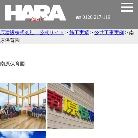
0120-217-119
原建設株式会社 公式サイト
>
施工実績
>
公共工事実例
>
南
原保育園
南原保育園